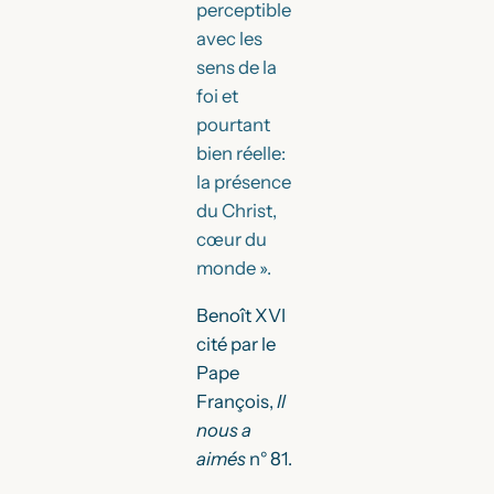
perceptible
avec les
sens de la
foi et
pourtant
bien réelle:
la présence
du Christ,
cœur du
monde ».
Benoît XVI
cité par le
Pape
François,
Il
nous a
aimés
n° 81.