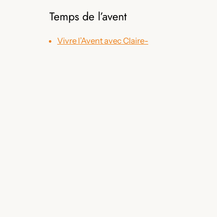
Temps de l’avent
Vivre l’Avent avec Claire-
Emérentienne
1er temps
2ème temps
3ème temps
4ème temps
Jour de Noël