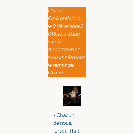
Claire-
Emérentienne,
le
9
décembre
2
013,
lors d’une
soirée
d’adoration en
maisonnée pour
le temps de
l’Avent
.
« Chacun
de nous,
lorsqu’il fait